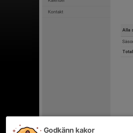
Kalender
Kontakt
Alla 
Säso
Total
Godkänn kakor