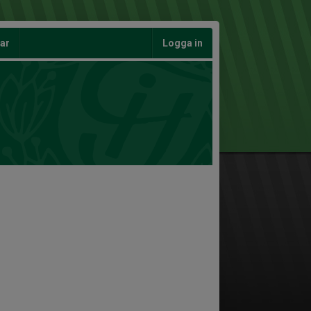
gar
Logga in