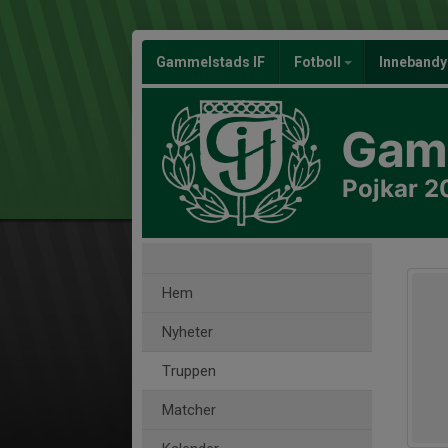
Gammelstads IF
Fotboll
Inneband
Gamm
Pojkar 2
Hem
Nyheter
Truppen
Matcher