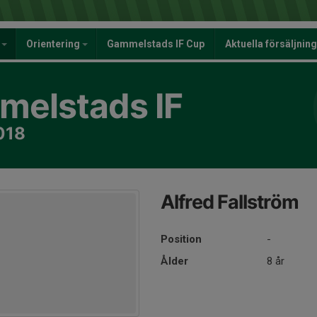
y
Orientering
Gammelstads IF Cup
Aktuella försäljnin
elstads IF
018
Alfred Fallström
Position
-
Ålder
8 år