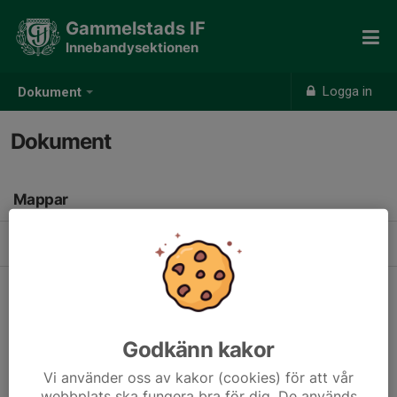
Gammelstads IF
Innebandysektionen
Logga in
Dokument
Dokument
Mappar
Domare
(2)
Godkänn kakor
Vi använder oss av kakor (cookies) för att vår
webbplats ska fungera bra för dig. De används