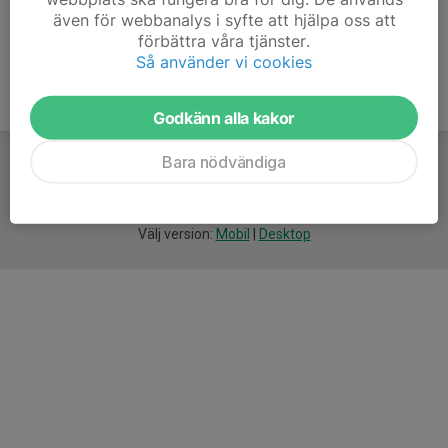
även för webbanalys i syfte att hjälpa oss att
förbättra våra tjänster.
Så använder vi cookies
Godkänn alla kakor
Bara nödvändiga
För
smarta
idrottsföreningar
Välj version:
Mobil
|
Desktop