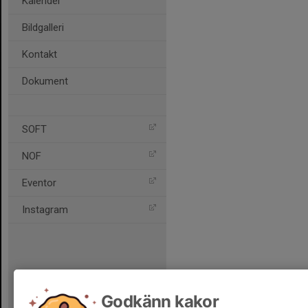
Kalender
Bildgalleri
Kontakt
Dokument
SOFT
NOF
Eventor
Instagram
Godkänn kakor