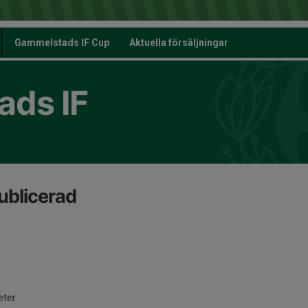
Gammelstads IF Cup
Aktuella försäljningar
ds IF
ublicerad
eter