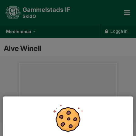
Gammelstads IF
SkidO
Logga in
Medlemmar
Alve Winell
Ålder
11 år