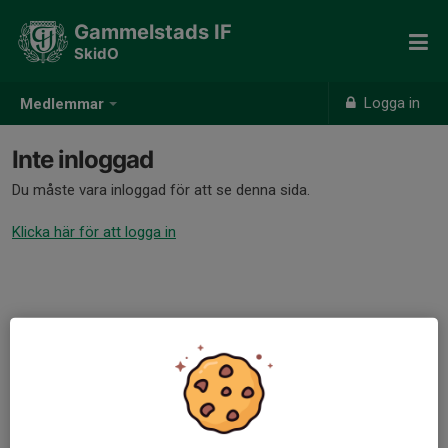
Gammelstads IF
SkidO
Logga in
Medlemmar
Inte inloggad
Du måste vara inloggad för att se denna sida.
Klicka här för att logga in