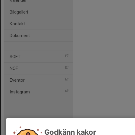
Kalender
Bildgalleri
Kontakt
Dokument
SOFT
NOF
Eventor
Instagram
Godkänn kakor