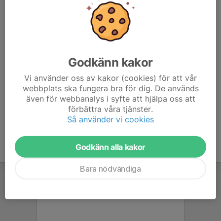
att ni vill springa stafett, svara gärna så fort som möjligt
men senast söndag 21 juni.
Vid frågor om stafetten så prata med ledare.
Godkänn kakor
Öppna klasser anmäler ni er till som vanligt själva i
Eventor, behöver ni hjälp med anmälan så ange det i
Vi använder oss av kakor (cookies) för att vår
kallelsen eller hör av er till ledare så hjälper vi er.
webbplats ska fungera bra för dig. De används
även för webbanalys i syfte att hjälpa oss att
eventor.orientering.se/Events/Show/57278
förbättra våra tjänster.
Så använder vi cookies
Godkänn alla kakor
Bara nödvändiga