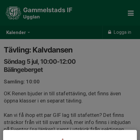
Gammelstads IF
Ugglan
Logga in
Kalender
Tävling: Kalvdansen
Söndag 5 jul, 10:00-12:00
Bälingeberget
Samling: 10:00
OK Renen bjuder in till stafettävling, det finns även
öppna klasser i en separat tävling.
Kan vi få ihop ett par GIF lag till stafetten? Det finns
sträckor från vit till svart nivå, mer info finns i inbjudan
på Eventor (se länken) samt i utskick från sektionen.
Anmäl intresse genom att svara på kallelsen och ange