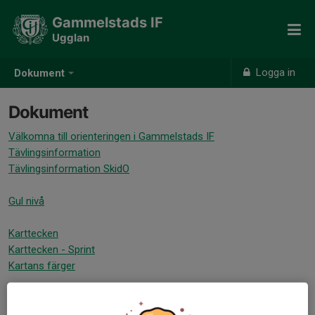
Gammelstads IF
Ugglan
Logga in
Dokument
Dokument
Välkomna till orienteringen i Gammelstads IF
Tävlingsinformation
Tävlingsinformation SkidO
Gul nivå
Karttecken
Karttecken - Sprint
Kartans färger
Kompassen