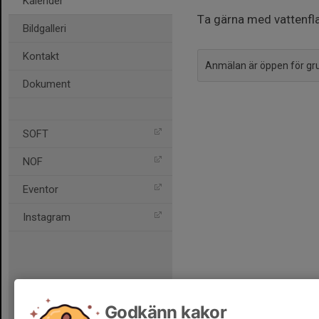
Kalender
Ta gärna med vattenfl
Bildgalleri
Kontakt
Anmälan är öppen för g
Dokument
SOFT
NOF
Eventor
Instagram
Godkänn kakor