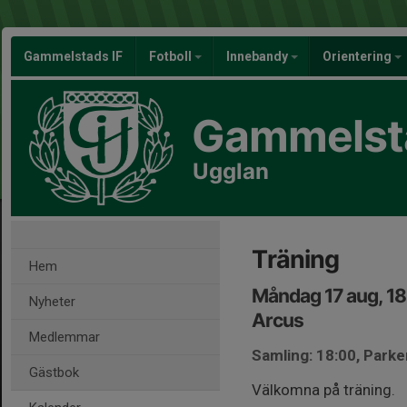
Gammelstads IF
Fotboll
Innebandy
Orientering
Gammelsta
Ugglan
Träning
Hem
Måndag 17 aug, 1
Nyheter
Arcus
Medlemmar
Samling: 18:00, Parke
Gästbok
Välkomna på träning.