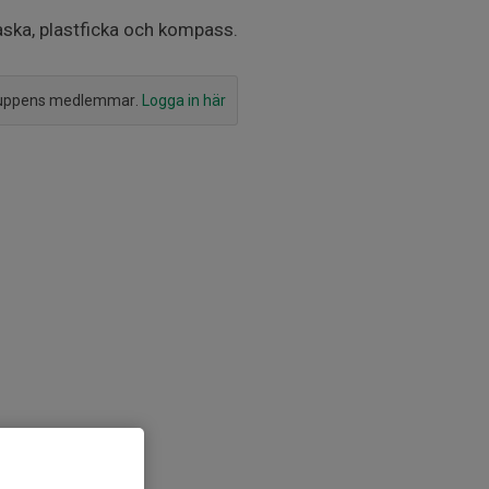
aska, plastficka och kompass.
ruppens medlemmar.
Logga in här