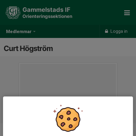
Gammelstads IF
Orienteringssektionen
Logga in
Medlemmar
Curt Högström
Ålder
83 år