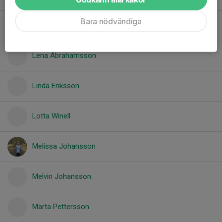
Bara nödvändiga
Lars Blomberg
Lena Abrahamsson
Linda Eriksson
Lotta Winell
Melissa Johansson
Melvin Johansson
Märta Pettersson