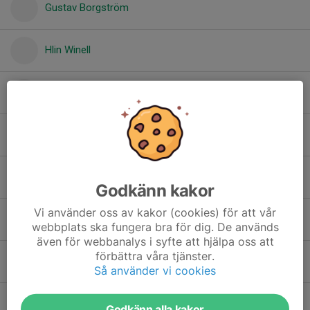
Gustav Borgström
Hlin Winell
Idun Winell
Jens Johansson
Joel Larsson
Godkänn kakor
Vi använder oss av kakor (cookies) för att vår
Josefin Ehngren
webbplats ska fungera bra för dig. De används
även för webbanalys i syfte att hjälpa oss att
förbättra våra tjänster.
Kajsa Borgström
Så använder vi cookies
Karin Svartholm
Godkänn alla kakor