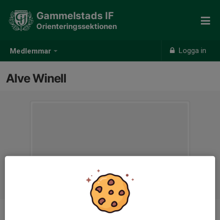
Gammelstads IF
Orienteringssektionen
Logga in
Medlemmar
Alve Winell
Ålder
11 år