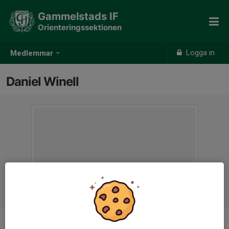
Gammelstads IF
Orienteringssektionen
Logga in
Medlemmar
Daniel Winell
Ålder
41 år