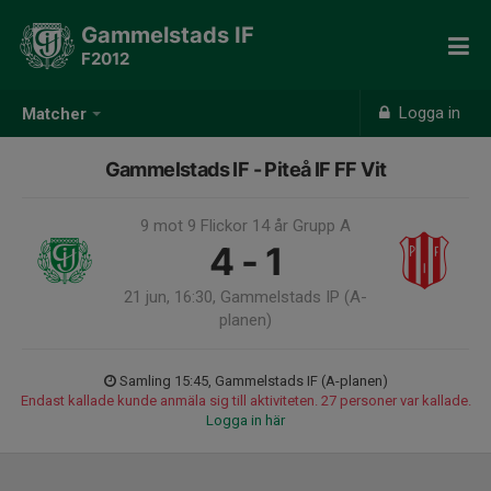
Gammelstads IF
F2012
Logga in
Matcher
Gammelstads IF - Piteå IF FF Vit
9 mot 9 Flickor 14 år Grupp A
4 - 1
21 jun, 16:30, Gammelstads IP (A-
planen)
Samling 15:45, Gammelstads IF (A-planen)
Endast kallade kunde anmäla sig till aktiviteten. 27 personer var kallade.
Logga in här