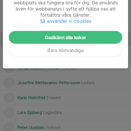
webbplats ska fungera bra för dig. De används
även för webbanalys i syfte att hjälpa oss att
Tove Nygren
förbättra våra tjänster.
Så använder vi cookies
Vendela Isaksson
Godkänn alla kakor
Ledare
Bara nödvändiga
Erik Brännström
Tränare
Johan Outinen Omnell
Tränare
Josefine Mettävainio Pettersson
Ledare
Karin Holmfrid
Tränare
Lars Sjöberg
Lagledare
Peter Uusitalo
Tränare