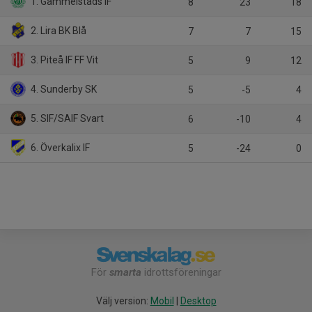
1. Gammelstads IF
8
23
18
2. Lira BK Blå
7
7
15
3. Piteå IF FF Vit
5
9
12
4. Sunderby SK
5
-5
4
5. SIF/SAIF Svart
6
-10
4
6. Överkalix IF
5
-24
0
För
smarta
idrottsföreningar
Välj version:
Mobil
|
Desktop