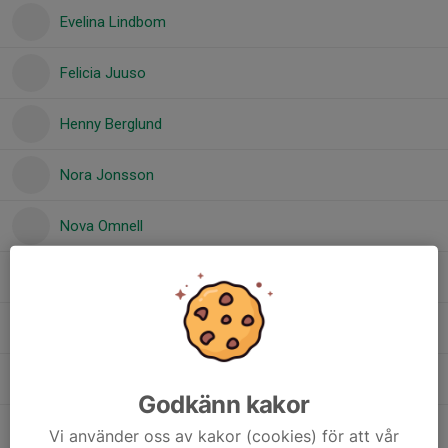
Evelina Lindbom
Felicia Juuso
Henny Berglund
Nora Jonsson
Nova Omnell
Ronja P Pettersson
Signe Sjöberg
Sonja Holmfrid
Godkänn kakor
Tova Tervahauta
Vi använder oss av kakor (cookies) för att vår