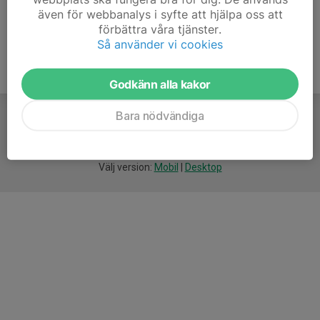
även för webbanalys i syfte att hjälpa oss att
förbättra våra tjänster.
Så använder vi cookies
Godkänn alla kakor
Bara nödvändiga
För
smarta
idrottsföreningar
Välj version:
Mobil
|
Desktop