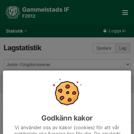
Gammelstads IF
F2012
Logga in
Statistik
Lagstatistik
Spelare
Lag
SÄSONG
M
+/-
P
9 mot 9 Flickor 14 år Grupp A
8
35-12
18
2026
9 mot 9 Flickor 14 år Höstserie
0
0-0
0
2026
Godkänn kakor
9 mot 9 Flickor 13 år Grupp A
14
87-24
38
2025
Vi använder oss av kakor (cookies) för att vår
webbplats ska fungera bra för dig. De används