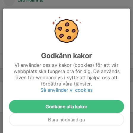
Leo Holmfrid
Oliver Selberg
Vide Bröms
Viktor Isaksson
Godkänn kakor
Walter Sundqvist
Vi använder oss av kakor (cookies) för att vår
webbplats ska fungera bra för dig. De används
Ledare
även för webbanalys i syfte att hjälpa oss att
förbättra våra tjänster.
Så använder vi cookies
Henrik Stridsman
Tränare
Petter Holmfrid
Tränare
Godkänn alla kakor
Bara nödvändiga
Referat