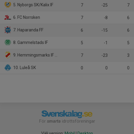
5. Nyborgs SK/Kalix IF
7
-25
7
6. FC Norrsken
7
-8
6
7. Haparanda FF
6
-15
6
8. Gammelstads IF
5
-1
5
9. Hemmingsmarks IF Södra United
7
-23
3
10. Luleå SK
0
0
0
För
smarta
idrottsföreningar
Välj version:
Mobil
|
Desktop