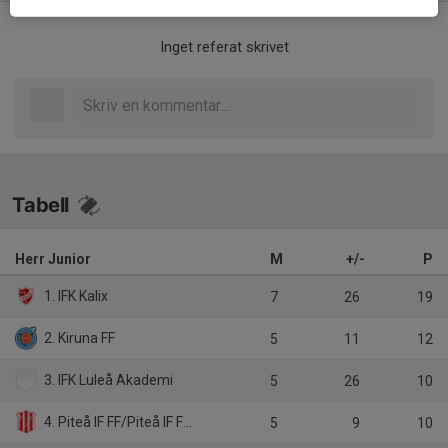
Inget referat skrivet
Tabell
Herr Junior
M
+/-
P
1. IFK Kalix
7
26
19
2. Kiruna FF
5
11
12
3. IFK Luleå Akademi
5
26
10
4. Piteå IF FF/Piteå IF FF Akademi
5
9
10