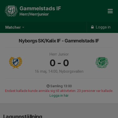
Gammelstads IF
Herr/Herrjunior
Logga in
Matcher
Nyborgs SK/Kalix IF - Gammelstads IF
Herr Junior
0 - 0
16 maj, 14:00, Nyborgsvallen
Samling 13:00
Endast kallade kunde anmäla sig till aktiviteten. 23 personer var kallade.
Logga in här
Laguppställning