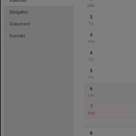
Kalender
Mån
Bildgalleri
2
Dokument
Tis
3
Kontakt
Ons
4
Tor
5
Fre
6
Lör
7
Sön
8