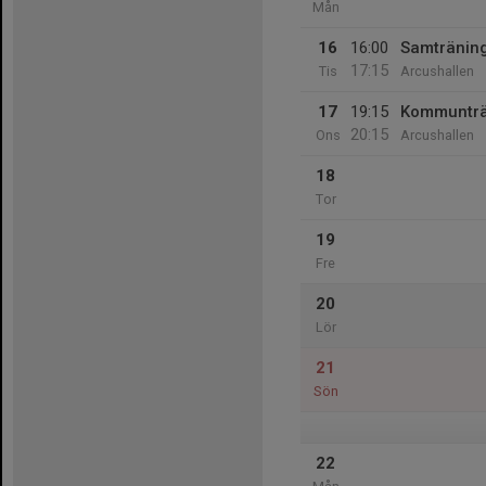
Mån
16
16:00
Samtränin
17:15
Tis
Arcushallen
17
19:15
Kommunträ
20:15
Ons
Arcushallen
18
Tor
19
Fre
20
Lör
21
Sön
22