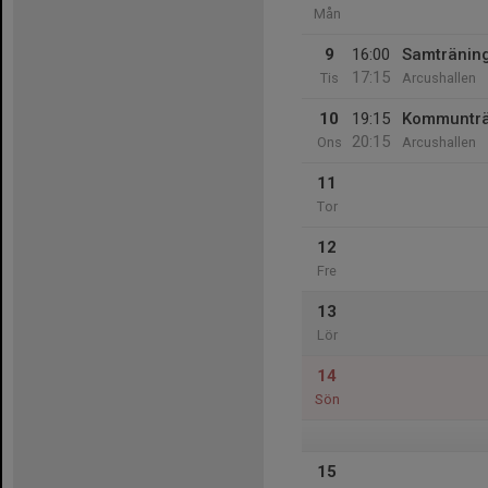
Mån
9
16:00
Samtränin
17:15
Tis
Arcushallen
10
19:15
Kommunträ
20:15
Ons
Arcushallen
11
Tor
12
Fre
13
Lör
14
Sön
15