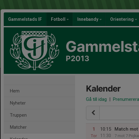
Gammelstads IF
Fotboll
Innebandy
Orientering
Gammelsta
P2013
Kalender
Hem
Gå till idag
|
Prenumerer
Nyheter
Truppen
Matcher
1
10:15
Match mot 
11:30
Tor
7 mot 7 Pojka