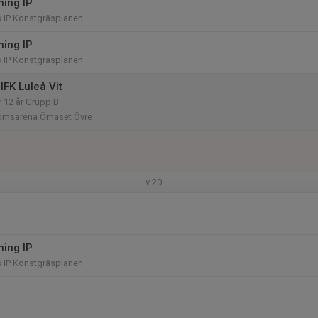
ning IP
IP Konstgräsplanen
ning IP
IP Konstgräsplanen
IFK Luleå Vit
r 12 år Grupp B
msarena Örnäset Övre
v.20
ning IP
IP Konstgräsplanen