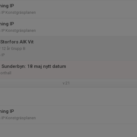
ning IP
IP Konstgräsplanen
ning IP
IP Konstgräsplanen
Storfors AIK Vit
r 12 år Grupp B
 IP
 Sunderbyn: 18 maj nytt datum
orthall
v.21
ning IP
IP Konstgräsplanen