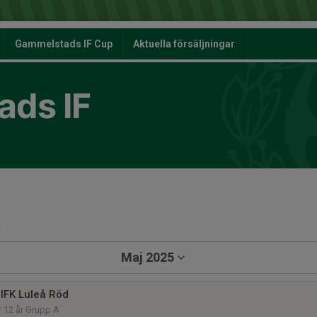
Gammelstads IF Cup
Aktuella försäljningar
ds IF
a
Maj 2025
IFK Luleå Röd
r 12 år Grupp A