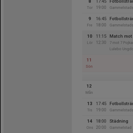
8
17:45
Fotbollsträ
19:00
Tor
Gammelstads 
9
16:45
Fotbollsträ
18:00
Fre
Gammelstads 
10
11:15
Match mot 
12:30
Lör
7 mot 7 Pojka
Lulebo Ungdo
11
Sön
12
Mån
13
17:45
Fotbollsträ
19:00
Tis
Gammelstads 
14
18:00
Städning
20:00
Ons
Gammelstad