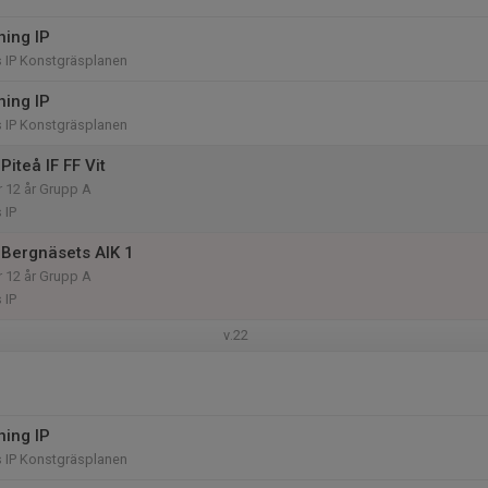
ning IP
IP Konstgräsplanen
ning IP
IP Konstgräsplanen
iteå IF FF Vit
r 12 år Grupp A
 IP
Bergnäsets AIK 1
r 12 år Grupp A
 IP
v.22
ning IP
IP Konstgräsplanen