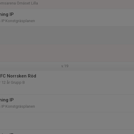
msarena Örnäset Lilla
ning IP
IP Konstgräsplanen
v.19
 FC Norrsken Röd
r 12 år Grupp B
ning IP
IP Konstgräsplanen