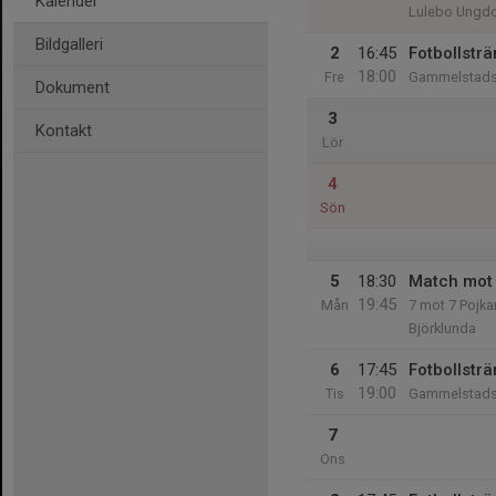
Kalender
Lulebo Ungdo
Bildgalleri
2
16:45
Fotbollsträ
18:00
Fre
Gammelstads 
Dokument
3
Kontakt
Lör
4
Sön
5
18:30
Match mot
19:45
Mån
7 mot 7 Pojka
Björklunda
6
17:45
Fotbollsträ
19:00
Tis
Gammelstads 
7
Ons