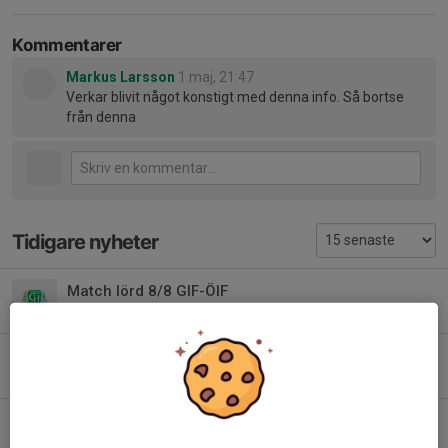
Kommentarer
Markus Larsson
1 maj, 21:47
Verkar blivit något konstigt med denna info. Så bortse
från denna
Tidigare nyheter
Match lörd 8/8 GIF-ÖIF
Idag, 15:22
0
Inställd fys Niporna
Idag, 12:47
0
Match p12 Lira-GIF onsd 5/8
3 aug, 20:15
0