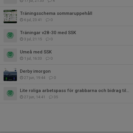
17 jul, 21:33
4
Träningsschema sommaruppehåll
6 jul, 23:41
0
Träningar v28-30 med SSK
3 jul, 21:15
0
Umeå med SSK
1 jul, 16:33
0
Derby imorgon
27 jun, 19:44
0
Lite roliga arbetspass för grabbarna och bidrag till lagkassan!
27 jun, 14:41
35