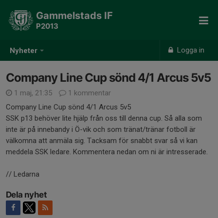
Gammelstads IF
P2013
Logga in
Nyheter
Company Line Cup sönd 4/1 Arcus 5v5
1 maj, 21:35
1 kommentar
Company Line Cup sönd 4/1 Arcus 5v5
SSK p13 behöver lite hjälp från oss till denna cup. Så alla som
inte är på innebandy i Ö-vik och som tränat/tränar fotboll är
välkomna att anmäla sig. Tacksam för snabbt svar så vi kan
meddela SSK ledare. Kommentera nedan om ni är intresserade.
// Ledarna
Dela nyhet