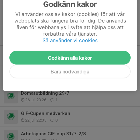
Godkänn kakor
Kvartsfinal kl 10.00
Vi använder oss av kakor (cookies) för att vår
1 aug, 17:38
0
webbplats ska fungera bra för dig. De används
även för webbanalys i syfte att hjälpa oss att
Spelschema GIF-cupen
förbättra våra tjänster.
29 jul, 19:52
0
Så använder vi cookies
Dagens träning konstgräset
Godkänn alla kakor
28 jul, 15:49
0
Bara nödvändiga
Arbetsbeskrivningar GIF-cup
28 jul, 15:14
0
Domarutbildning 29/7
26 jul, 23:26
1
GIF-Cupen medverkan
22 jul, 22:35
0
Arbetspass GIF-cup 31/7-2/8