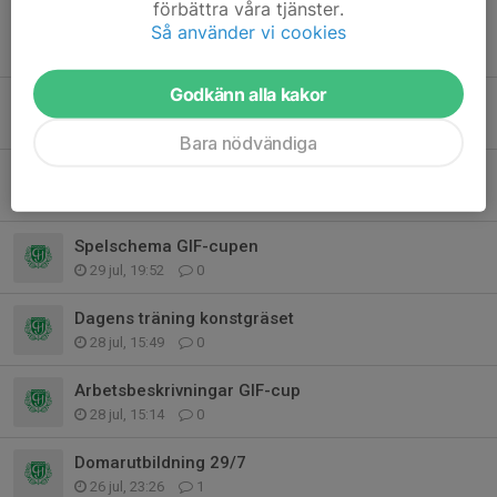
förbättra våra tjänster.
Så använder vi cookies
Tidigare nyheter
Godkänn alla kakor
Match p12 Lira-GIF onsd 5/8
3 aug, 20:15
0
Bara nödvändiga
Kvartsfinal kl 10.00
1 aug, 17:38
0
Spelschema GIF-cupen
29 jul, 19:52
0
Dagens träning konstgräset
28 jul, 15:49
0
Arbetsbeskrivningar GIF-cup
28 jul, 15:14
0
Domarutbildning 29/7
26 jul, 23:26
1