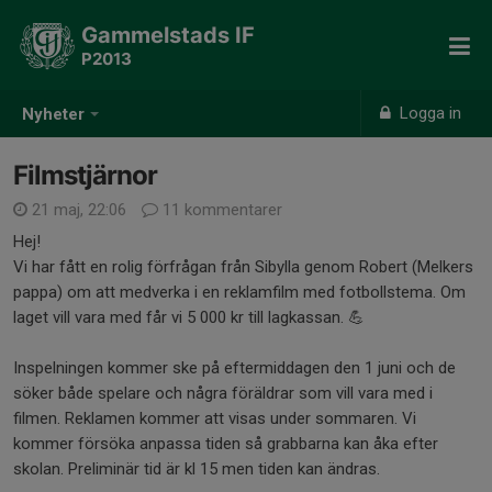
Gammelstads IF
P2013
Logga in
Nyheter
Filmstjärnor
21 maj, 22:06
11 kommentarer
Hej!
Vi har fått en rolig förfrågan från Sibylla genom Robert (Melkers
pappa) om att medverka i en reklamfilm med fotbollstema. Om
laget vill vara med får vi 5 000 kr till lagkassan. 💪
Inspelningen kommer ske på eftermiddagen den 1 juni och de
söker både spelare och några föräldrar som vill vara med i
filmen. Reklamen kommer att visas under sommaren. Vi
kommer försöka anpassa tiden så grabbarna kan åka efter
skolan. Preliminär tid är kl 15 men tiden kan ändras.