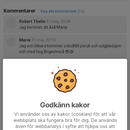
Kommentarer
Visa alla kommentarer (11)...
Robert Thelin
31 maj, 20:08
Jag kommer dit åxå Maria
Marie
31 maj, 20:10
Jag och Rikard kommer också🫣I peruk och solglasögon
och med hög ångestnivå 😎😅
Maria Åberg
31 maj, 21:22
Grabbarna kan ta på sig träningskläder men ta med
matchtröja också. Så ser vi vad de vill att de ska ha
Maria Åberg
8 jun, 13:16
Hej alla filmstjärnor.för kännedom kommer jag skriva
under ett medgivande för alla er att ni godkänner att
Godkänn kakor
vara med i reklamfilmen.
Vi använder oss av kakor (cookies) för att vår
webbplats ska fungera bra för dig. De används
även för webbanalys i syfte att hjälpa oss att