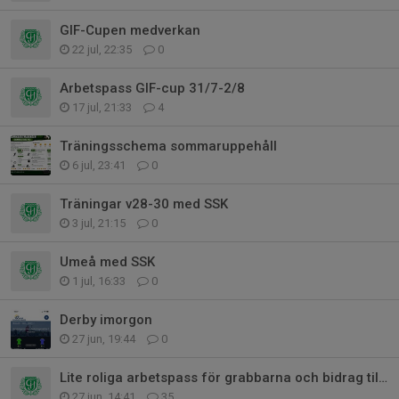
GIF-Cupen medverkan
22 jul, 22:35
0
Arbetspass GIF-cup 31/7-2/8
17 jul, 21:33
4
Träningsschema sommaruppehåll
6 jul, 23:41
0
Träningar v28-30 med SSK
3 jul, 21:15
0
Umeå med SSK
1 jul, 16:33
0
Derby imorgon
27 jun, 19:44
0
Lite roliga arbetspass för grabbarna och bidrag till lagkassan!
27 jun, 14:41
35