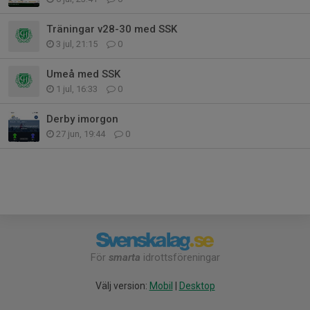
Träningar v28-30 med SSK
3 jul, 21:15
0
Umeå med SSK
1 jul, 16:33
0
Derby imorgon
27 jun, 19:44
0
För
smarta
idrottsföreningar
Välj version:
Mobil
|
Desktop