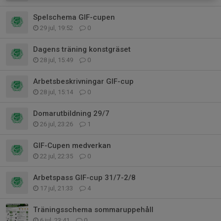
Spelschema GIF-cupen
29 jul, 19:52
0
Dagens träning konstgräset
28 jul, 15:49
0
Arbetsbeskrivningar GIF-cup
28 jul, 15:14
0
Domarutbildning 29/7
26 jul, 23:26
1
GIF-Cupen medverkan
22 jul, 22:35
0
Arbetspass GIF-cup 31/7-2/8
17 jul, 21:33
4
Träningsschema sommaruppehåll
6 jul, 23:41
0