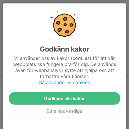
Tidigare nyheter
Match sönd 9/8 GIF-Gällivare p12
Godkänn kakor
Igår, 22:19
0
Vi använder oss av kakor (cookies) för att vår
webbplats ska fungera bra för dig. De används
Match lörd 8/8 GIF-ÖIF
även för webbanalys i syfte att hjälpa oss att
6 aug, 15:22
0
förbättra våra tjänster.
Så använder vi cookies
Inställd fys Niporna
6 aug, 12:47
0
Godkänn alla kakor
Match p12 Lira-GIF onsd 5/8
3 aug, 20:15
0
Bara nödvändiga
Kvartsfinal kl 10.00
1 aug, 17:38
0