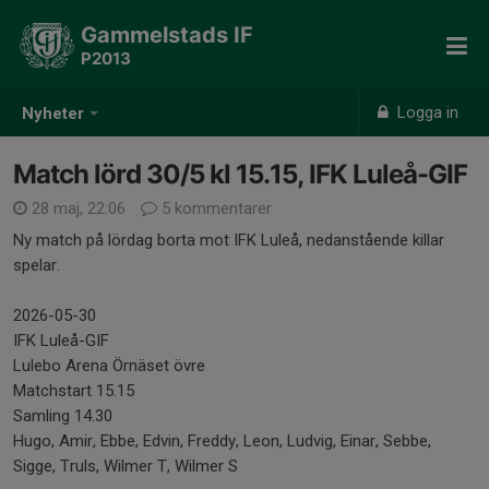
Gammelstads IF
P2013
Logga in
Nyheter
Match lörd 30/5 kl 15.15, IFK Luleå-GIF
28 maj, 22:06
5 kommentarer
Ny match på lördag borta mot IFK Luleå, nedanstående killar
spelar.
2026-05-30
IFK Luleå-GIF
Lulebo Arena Örnäset övre
Matchstart 15.15
Samling 14.30
Hugo, Amir, Ebbe, Edvin, Freddy, Leon, Ludvig, Einar, Sebbe,
Sigge, Truls, Wilmer T, Wilmer S