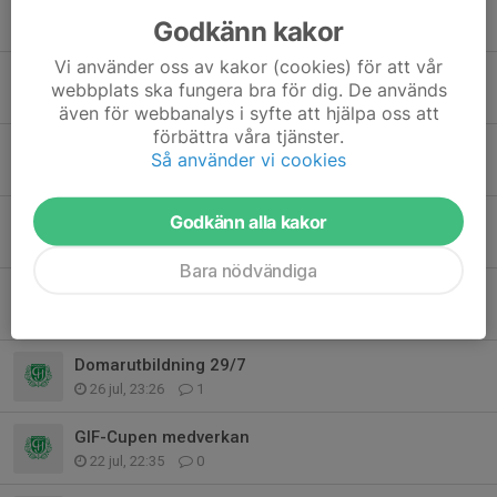
Match p12 Lira-GIF onsd 5/8
Godkänn kakor
3 aug, 20:15
0
Vi använder oss av kakor (cookies) för att vår
Kvartsfinal kl 10.00
webbplats ska fungera bra för dig. De används
1 aug, 17:38
0
även för webbanalys i syfte att hjälpa oss att
förbättra våra tjänster.
Spelschema GIF-cupen
Så använder vi cookies
29 jul, 19:52
0
Dagens träning konstgräset
Godkänn alla kakor
28 jul, 15:49
0
Bara nödvändiga
Arbetsbeskrivningar GIF-cup
28 jul, 15:14
0
Domarutbildning 29/7
26 jul, 23:26
1
GIF-Cupen medverkan
22 jul, 22:35
0