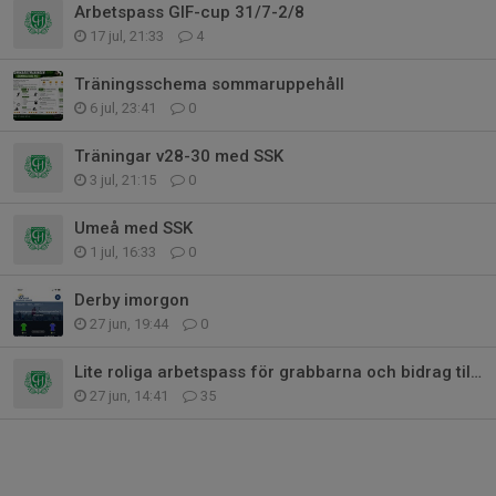
Arbetspass GIF-cup 31/7-2/8
17 jul, 21:33
4
Träningsschema sommaruppehåll
6 jul, 23:41
0
Träningar v28-30 med SSK
3 jul, 21:15
0
Umeå med SSK
1 jul, 16:33
0
Derby imorgon
27 jun, 19:44
0
Lite roliga arbetspass för grabbarna och bidrag till lagkassan!
27 jun, 14:41
35