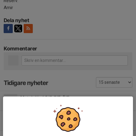
Reserv:
Amir
Dela nyhet
Kommentarer
Tidigare nyheter
Match lörd 8/8 GIF-ÖIF
Igår, 15:22
0
Inställd fys Niporna
Igår, 12:47
0