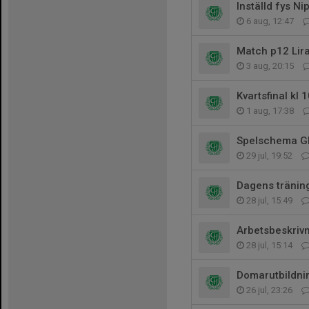
Inställd fys Ni
6 aug, 12:47
Match p12 Lir
3 aug, 20:15
Kvartsfinal kl 
1 aug, 17:38
Spelschema G
29 jul, 19:52
Dagens tränin
28 jul, 15:49
Arbetsbeskriv
28 jul, 15:14
Domarutbildni
26 jul, 23:26