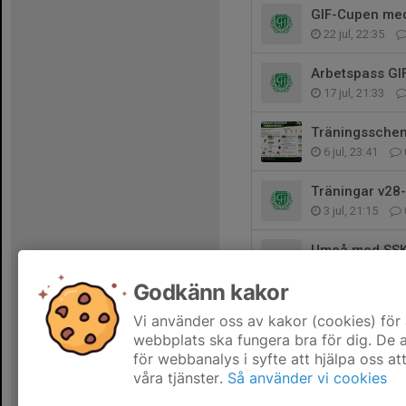
GIF-Cupen me
22 jul, 22:35
Arbetspass GI
17 jul, 21:33
Träningssche
6 jul, 23:41
Träningar v28
3 jul, 21:15
Umeå med SS
1 jul, 16:33
Godkänn kakor
Derby imorgon
Vi använder oss av kakor (cookies) för 
27 jun, 19:44
webbplats ska fungera bra för dig. De
för webbanalys i syfte att hjälpa oss at
våra tjänster.
Så använder vi cookies