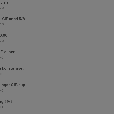
porna
0
a-GIF onsd 5/8
0
10.00
0
IF-cupen
0
g konstgräset
0
ningar GIF-cup
0
ng 29/7
1