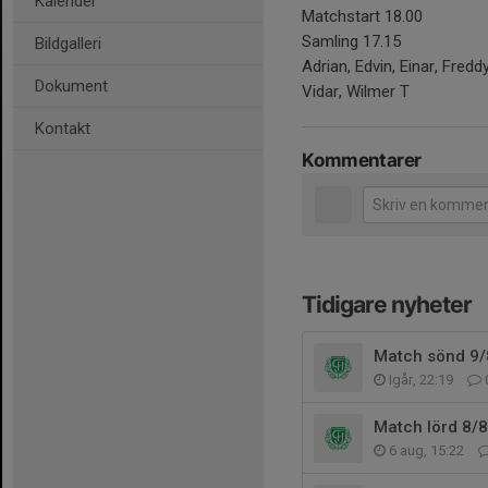
Kalender
Matchstart 18.00
Samling 17.15
Bildgalleri
Adrian, Edvin, Einar, Fredd
Dokument
Vidar, Wilmer T
Kontakt
Kommentarer
Tidigare nyheter
Match sönd 9/8
Igår, 22:19
Match lörd 8/8
6 aug, 15:22