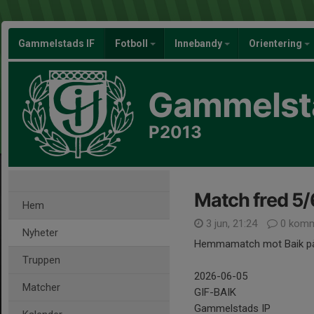
Gammelstads IF
Fotboll
Innebandy
Orientering
Gammelsta
P2013
Match fred 5/
Hem
3 jun, 21:24
0 komm
Nyheter
Hemmamatch mot Baik på fr
Truppen
2026-06-05
Matcher
GIF-BAIK
Gammelstads IP