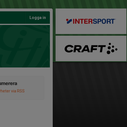
Logga in
umerera
heter via RSS