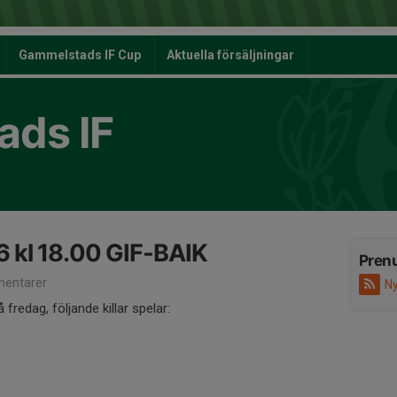
Gammelstads IF Cup
Aktuella försäljningar
ds IF
6 kl 18.00 GIF-BAIK
Pren
entarer
Ny
edag, följande killar spelar: