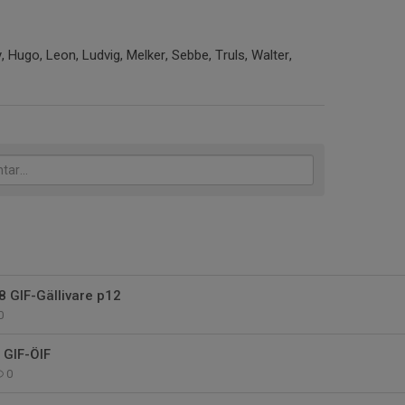
y, Hugo, Leon, Ludvig, Melker, Sebbe, Truls, Walter,
 GIF-Gällivare p12
0
 GIF-ÖIF
0