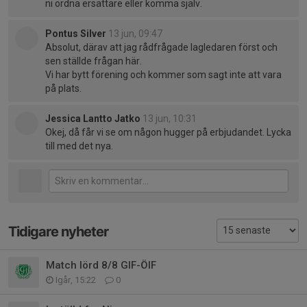
ni ordna ersättare eller komma själv.
Pontus Silver
13 jun, 09:47
Absolut, därav att jag rådfrågade lagledaren först och
sen ställde frågan här.
Vi har bytt förening och kommer som sagt inte att vara
på plats.
Jessica Lantto Jatko
13 jun, 10:31
Okej, då får vi se om någon hugger på erbjudandet. Lycka
till med det nya.
Tidigare nyheter
Match lörd 8/8 GIF-ÖIF
Igår, 15:22
0