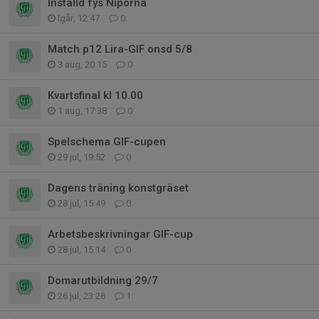
Inställd fys Niporna
Igår, 12:47
0
Match p12 Lira-GIF onsd 5/8
3 aug, 20:15
0
Kvartsfinal kl 10.00
1 aug, 17:38
0
Spelschema GIF-cupen
29 jul, 19:52
0
Dagens träning konstgräset
28 jul, 15:49
0
Arbetsbeskrivningar GIF-cup
28 jul, 15:14
0
Domarutbildning 29/7
26 jul, 23:26
1