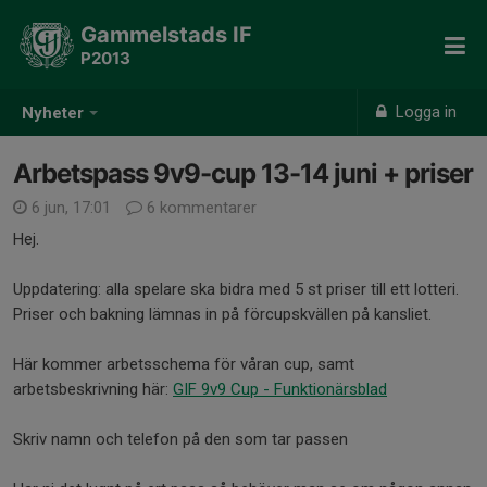
Gammelstads IF
P2013
Logga in
Nyheter
Arbetspass 9v9-cup 13-14 juni + priser
6 jun, 17:01
6 kommentarer
Hej.
Uppdatering: alla spelare ska bidra med 5 st priser till ett lotteri.
Priser och bakning lämnas in på förcupskvällen på kansliet.
Här kommer arbetsschema för våran cup, samt
arbetsbeskrivning här:
GIF 9v9 Cup - Funktionärsblad
Skriv namn och telefon på den som tar passen