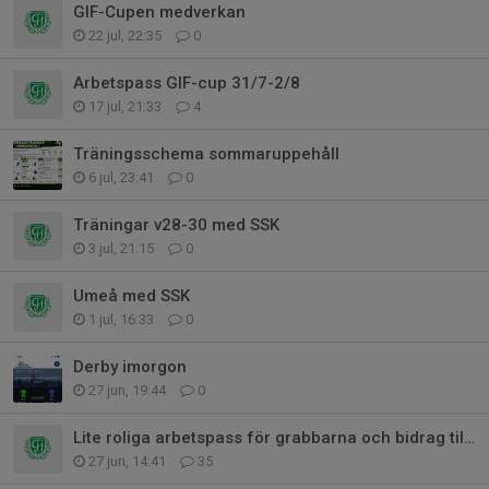
GIF-Cupen medverkan
22 jul, 22:35
0
Arbetspass GIF-cup 31/7-2/8
17 jul, 21:33
4
Träningsschema sommaruppehåll
6 jul, 23:41
0
Träningar v28-30 med SSK
3 jul, 21:15
0
Umeå med SSK
1 jul, 16:33
0
Derby imorgon
27 jun, 19:44
0
Lite roliga arbetspass för grabbarna och bidrag till lagkassan!
27 jun, 14:41
35