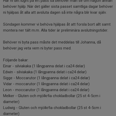
Har ni det lugnt på ert pass så behöver man se om någon annan
behöver hjälp. När det gäller sista passet samtliga dagar behöver
ni hjälpas åt alla att avsluta dagen så inte några blir kvar själv.
Söndagen kommer vi behöva hjälpas åt att forsla bort allt samt
montera ner tält m.m. Alla tider är preliminära avslutningstider.
Behöver ni byta pass måste det meddelas till Johanna, då
behöver jag veta vem ni byter pass med.
Följande bakar:
Einar - silviakaka (1 långpanna delat i ca24 delar)
Edwin - silviakaka (1 långpanna delat i ca24 delar)
Sigge - Moccarutor (1 långpanna delat i ca24 delar)
Vidar - moccarutor (1 långpanna delat i ca24 delar)
Leon - moccarutor (1 långpanna delat i ca24 delar)
Melker - Gluten och mjölkrfia chokladbollar (25 st 4-5cm i
diameter)
Ludwig - Gluten och mjölkrfia chokladbollar (25 st 4-5cm i
diameter)