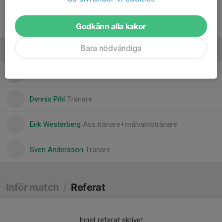
Valle Hennix
Godkänn alla kakor
Winter Waara
Bara nödvändiga
Ledare
Andreas Hennix
Tränare
Dennis Pihl
Tränare
Erik Westerberg
Ass.tränare+målvaktstränare
Sven Andersson
Tränare
Inför match
/
Referat
Inget referat skrivet