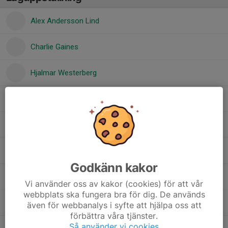
Alex Andersson Lind
Charlie Gaines
Hjalmar Westerberg
Kian Flygel
Mats Conrad
Melvin Dalhägg
Godkänn kakor
Noah Pihl Holmqvist
Vi använder oss av kakor (cookies) för att vår
webbplats ska fungera bra för dig. De används
Oliver Engström
även för webbanalys i syfte att hjälpa oss att
förbättra våra tjänster.
Så använder vi cookies