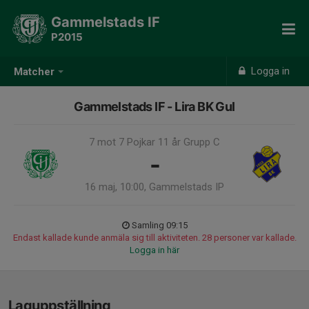
Gammelstads IF
P2015
Logga in
Matcher
Gammelstads IF - Lira BK Gul
7 mot 7 Pojkar 11 år Grupp C
-
16 maj, 10:00, Gammelstads IP
Samling 09:15
Endast kallade kunde anmäla sig till aktiviteten. 28 personer var kallade.
Logga in här
Laguppställning