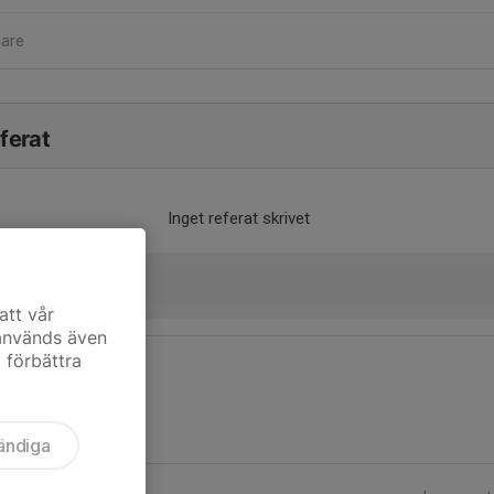
nare
ferat
Inget referat skrivet
att vår
 används även
t förbättra
ändiga