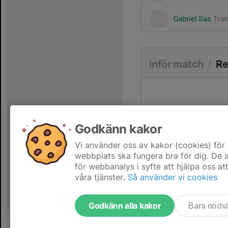
Gabriel Sas
Trä
Inför match
/
Re
Godkänn kakor
Vi använder oss av kakor (cookies) för 
webbplats ska fungera bra för dig. De
för webbanalys i syfte att hjälpa oss at
våra tjänster.
Så använder vi cookies
Godkänn alla kakor
Bara nödv