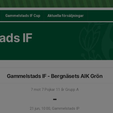
Gammelstads IF Cup
Aktuella försäljningar
ds IF
Gammelstads IF - Bergnäsets AIK Grön
7 mot 7 Pojkar 11 år Grupp A
-
21 jun, 10:00, Gammelstads IP