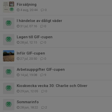
Försäljning
4 aug, 20:44
0
I händelse av dåligt väder
31 jul, 07:16
0
Lagen till GIF-cupen
28 jul, 12:15
0
Inför GIF-cupen
27 jul, 20:50
0
Arbetsuppgifter GIF-cupen
14 jul, 19:08
9
Kioskvecka vecka 30: Charlie och Oliver
29 jun, 12:05
0
Sommarinfo
28 jun, 18:22
2