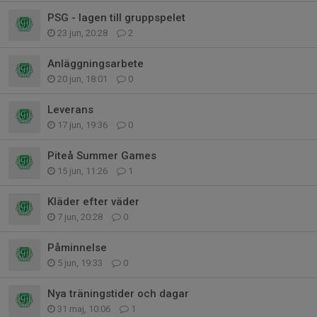
PSG - lagen till gruppspelet
23 jun, 20:28
2
Anläggningsarbete
20 jun, 18:01
0
Leverans
17 jun, 19:36
0
Piteå Summer Games
15 jun, 11:26
1
Kläder efter väder
7 jun, 20:28
0
Påminnelse
5 jun, 19:33
0
Nya träningstider och dagar
31 maj, 10:06
1