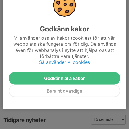
Kommentarer
Visa alla kommentarer (6)...
Johanna
24 apr, 18:35
Låter bra😊 kan han åka med er till matchen också på
morgonen?
Godkänn kakor
Andreas Hennix
24 apr, 18:39
Vi använder oss av kakor (cookies) för att vår
Det fixar vi.
webbplats ska fungera bra för dig. De används
Jag finns på 0790727390
även för webbanalys i syfte att hjälpa oss att
förbättra våra tjänster.
Johanna Holmqvist
24 apr, 18:40
Så använder vi cookies
Toppen! Ringer imorgon bitti
Godkänn alla kakor
Genet Kahsay
25 apr, 08:46
Hej Noa kan inte komma idag han är förkyld
Bara nödvändiga
Tidigare nyheter