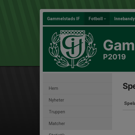
Gammelstads IF
Fotboll
Inneband
Gamm
P2019
Spe
Hem
Nyheter
Spel
Truppen
Matcher