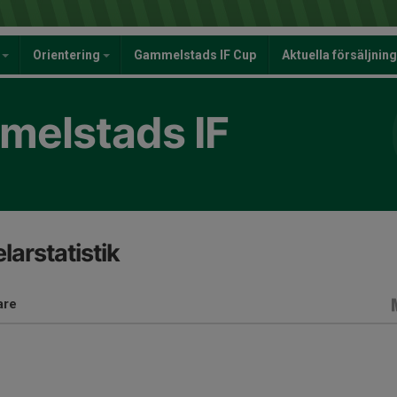
y
Orientering
Gammelstads IF Cup
Aktuella försäljnin
elstads IF
larstatistik
are