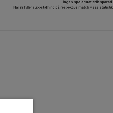
Ingen spelarstatistik sparad
När ni fyller i uppställning på respektive match visas statis