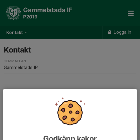
Gammelstads IF
P2019
Logga in
Kontakt
Kontakt
HEMMAPLAN
Gammelstads IP
Kontaktpersoner
Albin Lindberg
Ledare
073-840 53 30
albinlindberg93@hotmail.com
Godkänn kakor