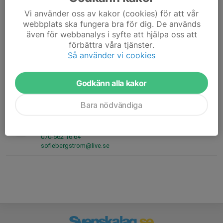
Hans Mannby
Vi använder oss av kakor (cookies) för att vår
Ledare
webbplats ska fungera bra för dig. De används
076-149 52 78
även för webbanalys i syfte att hjälpa oss att
hans.mannby@gmail.com
förbättra våra tjänster.
Så använder vi cookies
Petter Larsson
Ledare
Godkänn alla kakor
073-839 66 39
lpetter89@gmail.com
Bara nödvändiga
Sofie Flygare
Lagledare/Tränare
070-562 16 64
sofiebergstrom@live.se