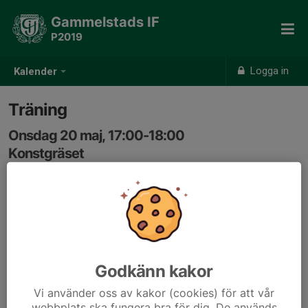
Gammelstads IF
P2019
Logga in
Kalender
Träning
Onsdag 20 maj, 17:00-18:00
Konstgräset
Samling: 17:00
Godkänn kakor
Vi använder oss av kakor (cookies) för att vår
webbplats ska fungera bra för dig. De används