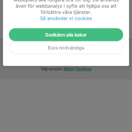
även för webbanalys i syfte att hjälpa oss att
förbättra våra tjänster.
Så använder vi cookies
Godkänn alla kakor
Bara nödvändiga
För
smarta
idrottsföreningar
Välj version:
Mobil
|
Desktop