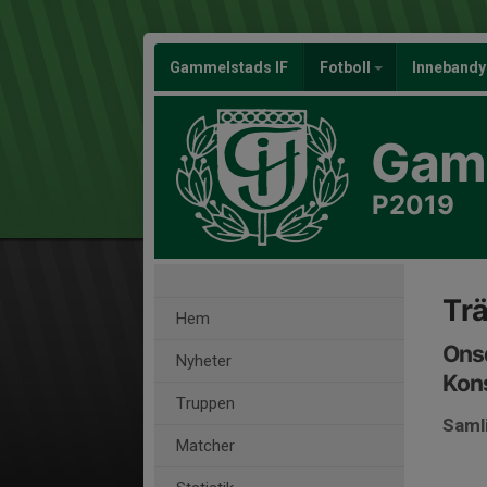
Gammelstads IF
Fotboll
Inneband
Gamm
P2019
Tr
Hem
Onsd
Nyheter
Kon
Truppen
Saml
Matcher