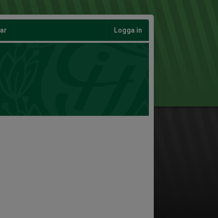
gar
Logga in