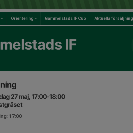
y
Orientering
Gammelstads IF Cup
Aktuella försäljnin
elstads IF
äning
ag 27 maj, 17:00-18:00
stgräset
ing: 17:00