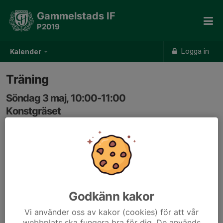
Gammelstads IF
P2019
Logga in
Kalender
Träning
Söndag 3 maj, 10:00-11:00
Konstgräset
Samling: 10:00
Godkänn kakor
Vi använder oss av kakor (cookies) för att vår
webbplats ska fungera bra för dig. De används