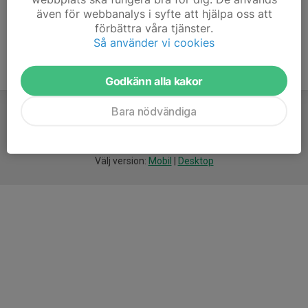
även för webbanalys i syfte att hjälpa oss att
förbättra våra tjänster.
Så använder vi cookies
Godkänn alla kakor
Bara nödvändiga
För
smarta
idrottsföreningar
Välj version:
Mobil
|
Desktop