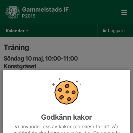
Gammelstads IF
P2019
Logga in
Kalender
Träning
Söndag 10 maj, 10:00-11:00
Konstgräset
Samling: 10:00
Godkänn kakor
Vi använder oss av kakor (cookies) för att vår
webbplats ska fungera bra för dig. De används