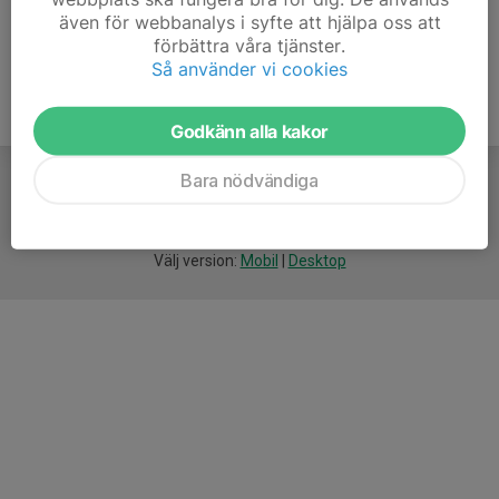
även för webbanalys i syfte att hjälpa oss att
förbättra våra tjänster.
Så använder vi cookies
Godkänn alla kakor
Bara nödvändiga
För
smarta
idrottsföreningar
Välj version:
Mobil
|
Desktop