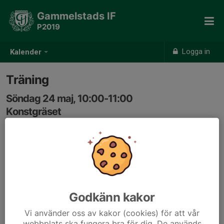
Gammelstads IF
P2019
Logga in
Kalender
Träning
Söndag 24 maj, 10:00-11:00
Konstgräset
Samling: 10:00
Godkänn kakor
Vi använder oss av kakor (cookies) för att vår
webbplats ska fungera bra för dig. De används