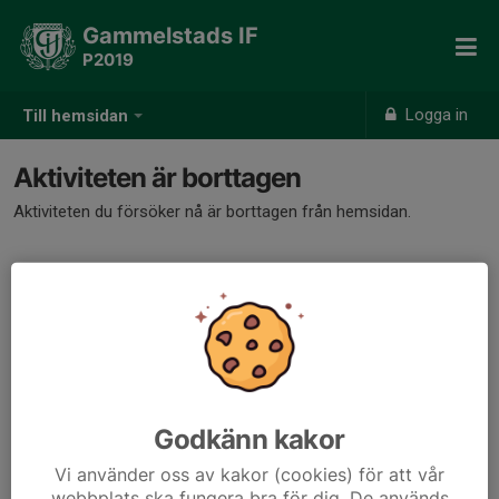
Gammelstads IF
P2019
Logga in
Till hemsidan
Aktiviteten är borttagen
Aktiviteten du försöker nå är borttagen från hemsidan.
Godkänn kakor
Vi använder oss av kakor (cookies) för att vår
webbplats ska fungera bra för dig. De används