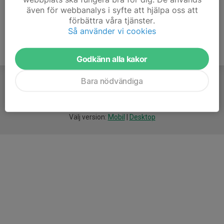
även för webbanalys i syfte att hjälpa oss att
förbättra våra tjänster.
Så använder vi cookies
Godkänn alla kakor
Bara nödvändiga
För
smarta
idrottsföreningar
Välj version:
Mobil
|
Desktop