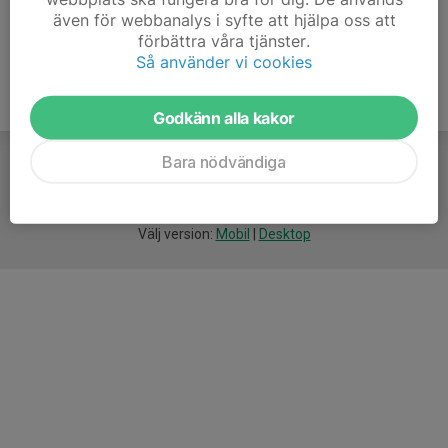
även för webbanalys i syfte att hjälpa oss att
förbättra våra tjänster.
Så använder vi cookies
Godkänn alla kakor
Bara nödvändiga
För
smarta
idrottsföreningar
Välj version:
Mobil
|
Desktop