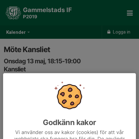
Gammelstads IF
P2019
Logga in
Kalender
Möte Kansliet
Onsdag 13 maj, 18:15-19:00
Kansliet
Samling: 18:15
Skapade en aktivitet så kanske dom flesta av oss
kommer ihåg!
Tobias ville ha ett möte med oss Ledare för lite
Godkänn kakor
genomgång och råd :)
Vi använder oss av kakor (cookies) för att vår
webbplats ska fungera bra för dig. De används