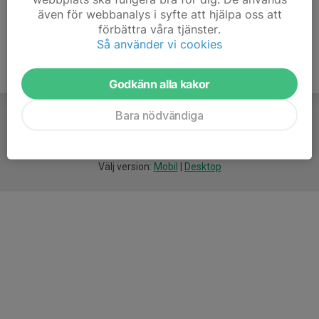
även för webbanalys i syfte att hjälpa oss att
förbättra våra tjänster.
Så använder vi cookies
Godkänn alla kakor
Bara nödvändiga
För
smarta
idrottsföreningar
Välj version:
Mobil
|
Desktop