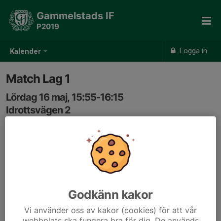
Gammelstads IF
P2019
Logga in
Kalender
Match Lag 1
Lördag 16 maj, 15:55-16:15
Idrottsvägen 2
Samling: 15:40, Plan 10
Godkänn kakor
Vi använder oss av kakor (cookies) för att vår
webbplats ska fungera bra för dig. De används