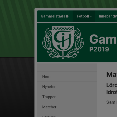
Gammelstads IF
Fotboll
Inneband
Gamm
P2019
Mat
Hem
Lörd
Nyheter
Idro
Truppen
Samli
Matcher