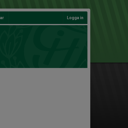
gar
Logga in