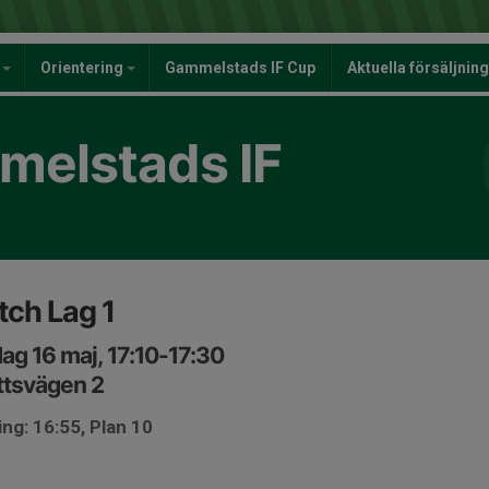
y
Orientering
Gammelstads IF Cup
Aktuella försäljnin
elstads IF
ch Lag 1
ag 16 maj, 17:10-17:30
ttsvägen 2
ng: 16:55, Plan 10