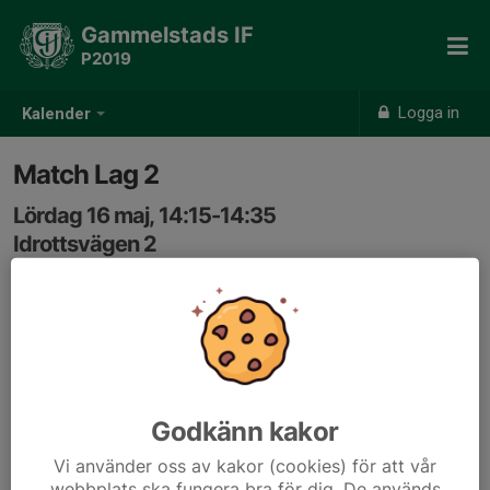
Gammelstads IF
P2019
Logga in
Kalender
Match Lag 2
Lördag 16 maj, 14:15-14:35
Idrottsvägen 2
Samling: 13:45, Plan 10
Godkänn kakor
Vi använder oss av kakor (cookies) för att vår
webbplats ska fungera bra för dig. De används