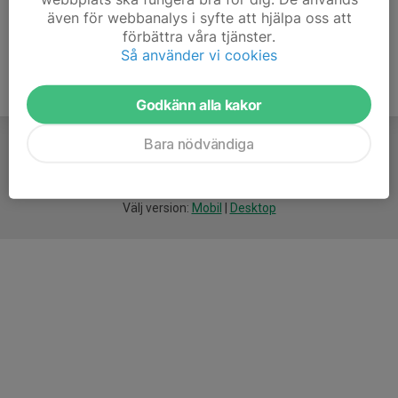
även för webbanalys i syfte att hjälpa oss att
förbättra våra tjänster.
Så använder vi cookies
Godkänn alla kakor
Bara nödvändiga
För
smarta
idrottsföreningar
Välj version:
Mobil
|
Desktop