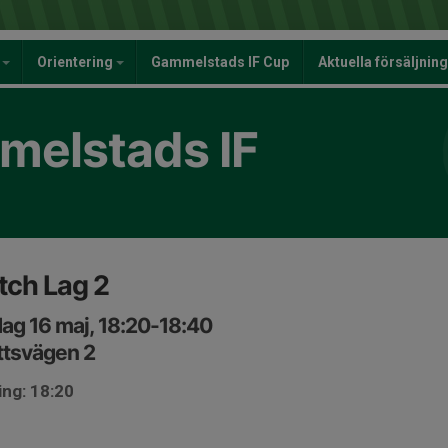
y
Orientering
Gammelstads IF Cup
Aktuella försäljnin
elstads IF
ch Lag 2
ag 16 maj, 18:20-18:40
ttsvägen 2
ing: 18:20