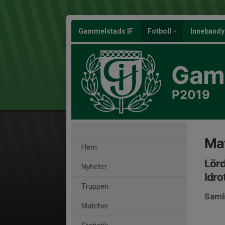
Gammelstads IF
Fotboll
Inneband
Gamm
P2019
Mat
Hem
Lörd
Nyheter
Idro
Truppen
Saml
Matcher