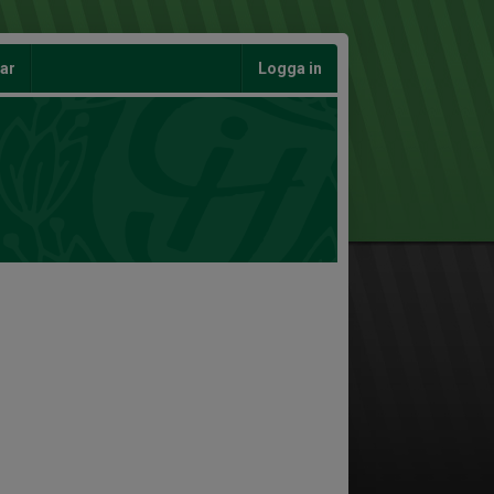
gar
Logga in