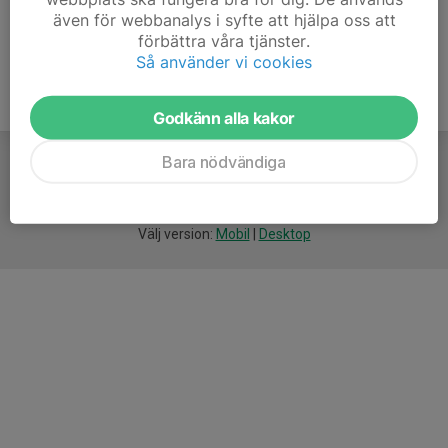
även för webbanalys i syfte att hjälpa oss att
förbättra våra tjänster.
Så använder vi cookies
Godkänn alla kakor
Bara nödvändiga
För
smarta
idrottsföreningar
Välj version:
Mobil
|
Desktop