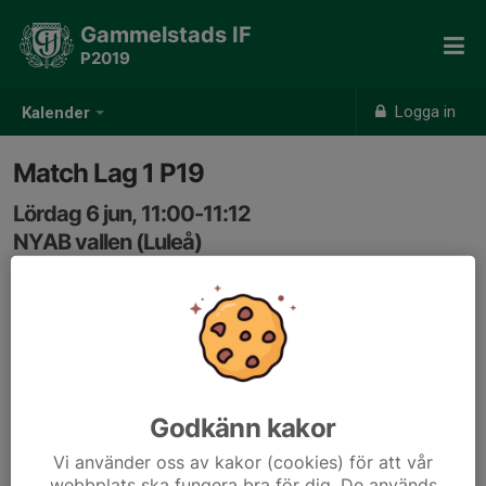
Gammelstads IF
P2019
Logga in
Kalender
Match Lag 1 P19
Lördag 6 jun, 11:00-11:12
NYAB vallen (Luleå)
Samling: 10:45, Plan 10
Godkänn kakor
Vi använder oss av kakor (cookies) för att vår
webbplats ska fungera bra för dig. De används