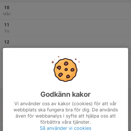
10
Mån
11
Tis
12
Ons
13
Tor
14
Fre
Godkänn kakor
15
Lör
Vi använder oss av kakor (cookies) för att vår
webbplats ska fungera bra för dig. De används
16
även för webbanalys i syfte att hjälpa oss att
Sön
förbättra våra tjänster.
v.34
Så använder vi cookies