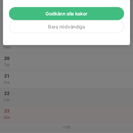
17
Mån
Godkänn alla kakor
18
Bara nödvändiga
Tis
19
Ons
20
Tor
21
Fre
22
Lör
23
Sön
v.35