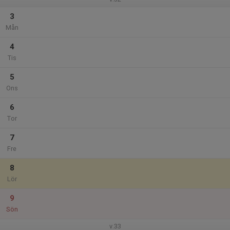
3
Mån
4
Tis
5
Ons
6
Tor
7
Fre
8
Lör
9
Sön
v.33