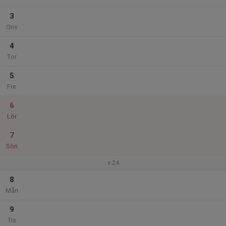
3
Ons
4
Tor
5
Fre
6
Lör
7
Sön
v.24
8
Mån
9
Tis