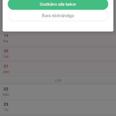
Godkänn alla kakor
17
Ons
Bara nödvändiga
18
Tor
19
Fre
20
Lör
21
Sön
v.26
22
Mån
23
Tis