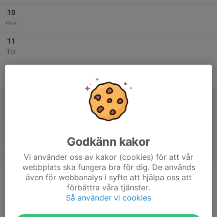
10
Ons
11
Tor
12
Fre
13
Lör
14
Sön
Godkänn kakor
v.25
Vi använder oss av kakor (cookies) för att vår
webbplats ska fungera bra för dig. De används
15
även för webbanalys i syfte att hjälpa oss att
Mån
förbättra våra tjänster.
Så använder vi cookies
16
Tis