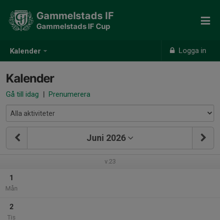
Gammelstads IF
Gammelstads IF Cup
Logga in
Kalender
Kalender
Gå till idag
|
Prenumerera
Juni 2026
v.23
1
Mån
2
Tis