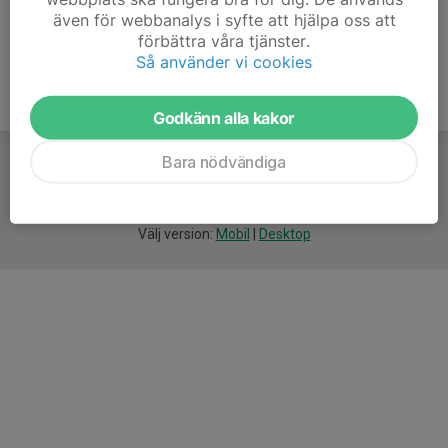
även för webbanalys i syfte att hjälpa oss att
förbättra våra tjänster.
Så använder vi cookies
Godkänn alla kakor
Bara nödvändiga
För
smarta
idrottsföreningar
Välj version:
Mobil
|
Desktop