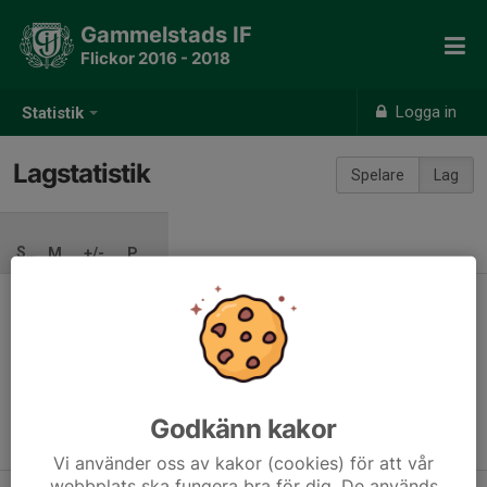
Gammelstads IF
Flickor 2016 - 2018
Logga in
Statistik
Lagstatistik
Spelare
Lag
SÄSONG
M
+/-
P
Ingen säsong inlagd
Godkänn kakor
Vi använder oss av kakor (cookies) för att vår
webbplats ska fungera bra för dig. De används