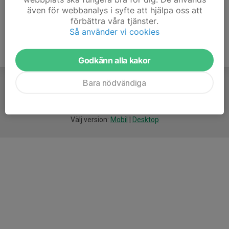
även för webbanalys i syfte att hjälpa oss att
förbättra våra tjänster.
Så använder vi cookies
Godkänn alla kakor
Bara nödvändiga
För
smarta
idrottsföreningar
Välj version:
Mobil
|
Desktop