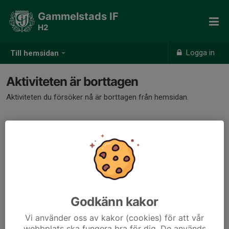
Gammelstads IF
H2
Logga in
Till hemsidan
Aktiviteten är borttagen
Aktiviteten du försöker nå är borttagen från hemsidan.
Godkänn kakor
Vi använder oss av kakor (cookies) för att vår
webbplats ska fungera bra för dig. De används