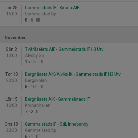
Lör 25
Gammelstads IF - Kiruna AIF
16:00
Gammelstad Sp
8
-
6
November
Sön 2
Tväråselets AIF - Gammelstads IF H3 Utv
13:00
Älvsby Sp
15
-
5
Tor 13
Bergnäsets AIK/Alviks IK - Gammelstads IF H3 Utv
20:30
Bergskolan
8
-
10
Lör 15
Bergnäsets AIK - Gammelstads IF
16:00
Kronanhallen
7
-
2
Ons 19
Gammelstads IF - StiL Innebandy
20:30
Gammelstad Sp
6
-
1