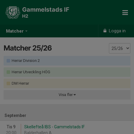
Gammelstads IF
H2
Logga in
Matcher
Matcher 25/26
Herrar Division 2
Herrar Utveckling HÖG
DM Herrar
Visa
fler
September
Tis 9
Skellefteå IBS - Gammelstads IF
20:00
Balderhallen A