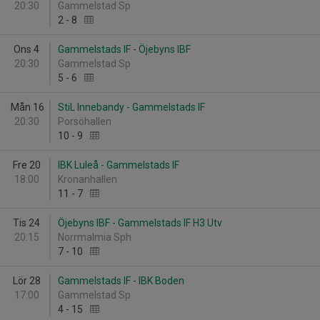
20:30
Gammelstad Sp
2
-
8
Ons 4
Gammelstads IF - Öjebyns IBF
20:30
Gammelstad Sp
5
-
6
Mån 16
StiL Innebandy - Gammelstads IF
20:30
Porsöhallen
10
-
9
Fre 20
IBK Luleå - Gammelstads IF
18:00
Kronanhallen
11
-
7
Tis 24
Öjebyns IBF - Gammelstads IF H3 Utv
20:15
Norrmalmia Sph
7
-
10
Lör 28
Gammelstads IF - IBK Boden
17:00
Gammelstad Sp
4
-
15