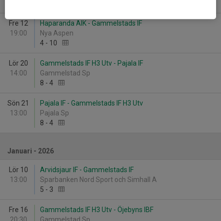
13
-
6
Fre 12
Haparanda AIK - Gammelstads IF
19:00
Nya Aspen
4
-
10
Lör 20
Gammelstads IF H3 Utv - Pajala IF
14:00
Gammelstad Sp
8
-
4
Sön 21
Pajala IF - Gammelstads IF H3 Utv
13:00
Pajala Sp
8
-
4
Januari - 2026
Lör 10
Arvidsjaur IF - Gammelstads IF
13:00
Sparbanken Nord Sport och Simhall A
5
-
3
Fre 16
Gammelstads IF H3 Utv - Öjebyns IBF
20:30
Gammelstad Sp