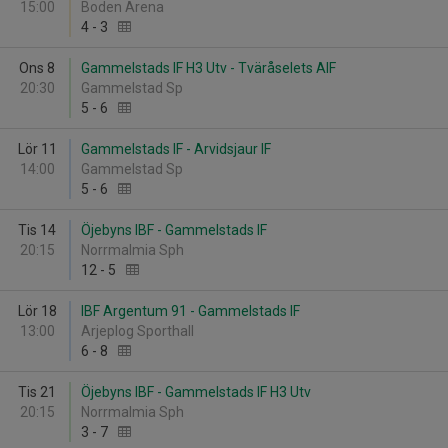
15:00
Boden Arena
4
-
3
Ons 8
Gammelstads IF H3 Utv - Tväråselets AIF
20:30
Gammelstad Sp
5
-
6
Lör 11
Gammelstads IF - Arvidsjaur IF
14:00
Gammelstad Sp
5
-
6
Tis 14
Öjebyns IBF - Gammelstads IF
20:15
Norrmalmia Sph
12
-
5
Lör 18
IBF Argentum 91 - Gammelstads IF
13:00
Arjeplog Sporthall
6
-
8
Tis 21
Öjebyns IBF - Gammelstads IF H3 Utv
20:15
Norrmalmia Sph
3
-
7