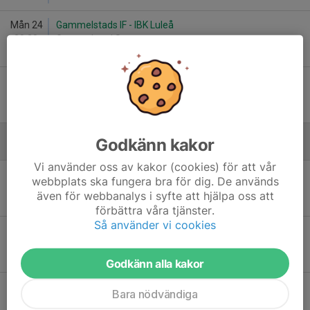
Mån 24
Gammelstads IF - IBK Luleå
20:30
Gammelstad Sp
4
-
11
Lör 29
Gammelstads IF H3 Utv - Pajala IF
11:30
Gammelstad Sp
6
-
5
Godkänn kakor
December
Vi använder oss av kakor (cookies) för att vår
Ons 3
Tväråselets AIF - Gammelstads IF H3 Utv
webbplats ska fungera bra för dig. De används
19:30
Älvsby Sp
även för webbanalys i syfte att hjälpa oss att
11
-
5
förbättra våra tjänster.
Så använder vi cookies
Lör 6
IBK Boden - Gammelstads IF
17:00
Boden Arena
8
-
7
EF
Godkänn alla kakor
Sön 7
Pajala IF - Gammelstads IF H3 Utv
Bara nödvändiga
16:00
Pajala Sp