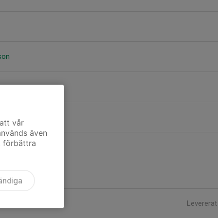
son
elöf
att vår
 används även
t förbättra
ändiga
Levererat