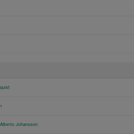
quist
n
 Alberto Johansson