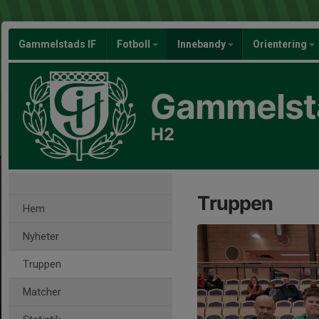
Gammelstads IF
Fotboll
Innebandy
Orientering
Gammelsta
H2
Truppen
Hem
Nyheter
Truppen
Matcher