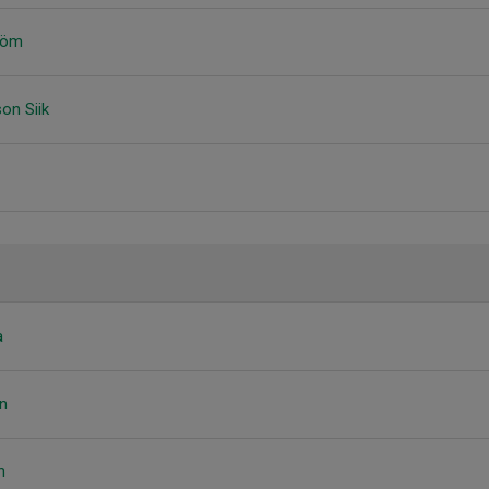
röm
on Siik
a
n
n