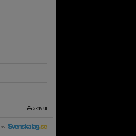
Skriv ut
 av