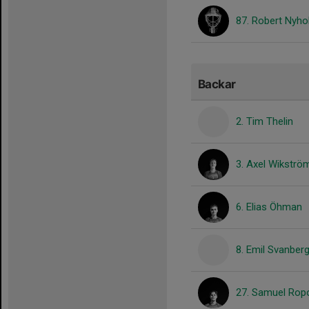
87. Robert Nyh
Backar
2. Tim Thelin
3. Axel Wikströ
6. Elias Öhman
8. Emil Svanber
27. Samuel Rop