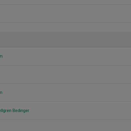
öm
on
ellgren Bedinger