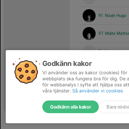
91. Noah Hugo
97. Malte Matts
Emil Linder
Godkänn kakor
Neo Munter Wän
Vi använder oss av kakor (cookies) för 
webbplats ska fungera bra för dig. De
för webbanalys i syfte att hjälpa oss at
våra tjänster.
Så använder vi cookies
Godkänn alla kakor
Bara nödv
Tjäna pengar till laget