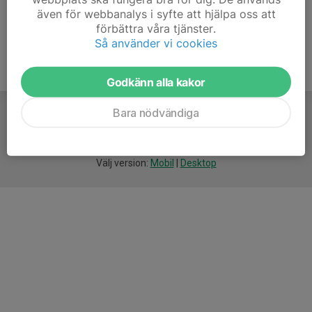
även för webbanalys i syfte att hjälpa oss att
förbättra våra tjänster.
Så använder vi cookies
Godkänn alla kakor
Bara nödvändiga
För
smarta
idrottsföreningar
Välj version:
Mobil
|
Desktop