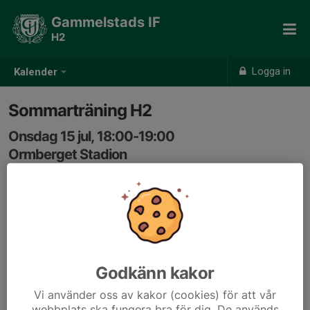
Gammelstads IF
H2
Logga in
Kalender
Sommarträning H2
Onsdag 15 jul, 18:00-19:00
Ormberget Stadion
Samling: 17:55
Fysträning med inriktning styrka och explosivitet.
Godkänn kakor
Vi använder oss av kakor (cookies) för att vår
webbplats ska fungera bra för dig. De används