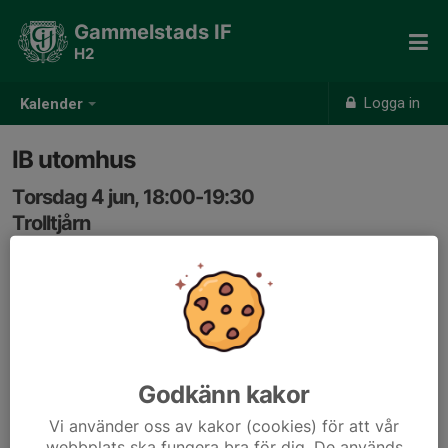
Gammelstads IF
H2
Logga in
Kalender
IB utomhus
Torsdag 4 jun, 18:00-19:30
Trolltjårn
Samling: 17:55, Trolltjärn
Godkänn kakor
Vi använder oss av kakor (cookies) för att vår
webbplats ska fungera bra för dig. De används