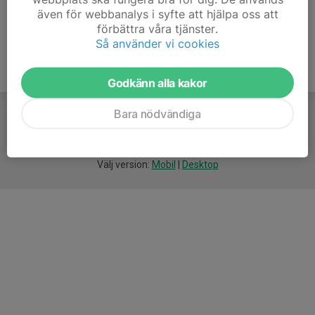
även för webbanalys i syfte att hjälpa oss att
förbättra våra tjänster.
Så använder vi cookies
Godkänn alla kakor
Bara nödvändiga
För
smarta
idrottsföreningar
Välj version:
Mobil
|
Desktop