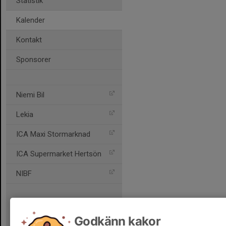
Statistik
Kalender
Kontakt
Sponsorer
Niemi Bil
Lekia
ICA Maxi Stormarknad
ICA Supermarket Hertsön
NIBF
Godkänn kakor