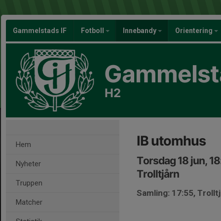
Gammelstads IF
Fotboll
Innebandy
Orientering
Gammelsta
H2
IB utomhus
Hem
Torsdag 18 jun, 1
Nyheter
Trolltjårn
Truppen
Samling: 17:55, Trollt
Matcher